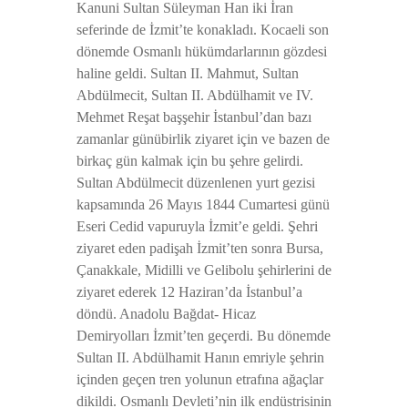
Kanuni Sultan Süleyman Han iki İran
seferinde de İzmit’te konakladı. Kocaeli son
dönemde Osmanlı hükümdarlarının gözdesi
haline geldi. Sultan II. Mahmut, Sultan
Abdülmecit, Sultan II. Abdülhamit ve IV.
Mehmet Reşat başşehir İstanbul’dan bazı
zamanlar günübirlik ziyaret için ve bazen de
birkaç gün kalmak için bu şehre gelirdi.
Sultan Abdülmecit düzenlenen yurt gezisi
kapsamında 26 Mayıs 1844 Cumartesi günü
Eseri Cedid vapuruyla İzmit’e geldi. Şehri
ziyaret eden padişah İzmit’ten sonra Bursa,
Çanakkale, Midilli ve Gelibolu şehirlerini de
ziyaret ederek 12 Haziran’da İstanbul’a
döndü. Anadolu Bağdat- Hicaz
Demiryolları İzmit’ten geçerdi. Bu dönemde
Sultan II. Abdülhamit Hanın emriyle şehrin
içinden geçen tren yolunun etrafına ağaçlar
dikildi. Osmanlı Devleti’nin ilk endüstrisinin