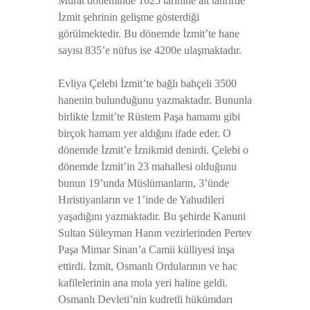
Murat döneminde 1625 tarihine ait tahrirde
İzmit şehrinin gelişme gösterdiği
görülmektedir. Bu dönemde İzmit’te hane
sayısı 835’e nüfus ise 4200e ulaşmaktadır.
Evliya Çelebi İzmit’te bağlı bahçeli 3500
hanenin bulunduğunu yazmaktadır. Bununla
birlikte İzmit’te Rüstem Paşa hamamı gibi
birçok hamam yer aldığını ifade eder. O
dönemde İzmit’e İznikmid denirdi. Çelebi o
dönemde İzmit’in 23 mahallesi olduğunu
bunun 19’unda Müslümanların, 3’ünde
Hıristiyanların ve 1’inde de Yahudileri
yaşadığını yazmaktadır. Bu şehirde Kanuni
Sultan Süleyman Hanın vezirlerinden Pertev
Paşa Mimar Sinan’a Camii külliyesi inşa
ettirdi. İzmit, Osmanlı Ordularının ve hac
kafilelerinin ana mola yeri haline geldi.
Osmanlı Devleti’nin kudretli hükümdarı