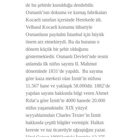
de bu şehirde kurulduğu denilebilir.
Osmanlı’nın dokuma ve kumaş fabrikaları
Kocaeli sınırları içersinde Herekede idi.
Velhasıl Kocaeli konumu itibariyle
Osmanlının payitahtı İstanbul için büyük
önem arz etmekteydi. Bu da buranın o
dönem küçük bir şehir olduğunu
göstermektedir. Osmanlı Devleti’nde resmi
anlamda ilk nüfus sayımı II. Mahmut
döneminde 1831’de yapıldı. Bu sayıma
göre kaza merkezi olan İzmit’in nüfusu
11.567 hane ve yaklaşık 58.000dir. 1882’de
yapılan sayımı hakkında bilgi veren Ahmet
Rıfat’a göre İzmit’te 4000 hanede 20.000
nüfus yaşamaktadır. XIX yüzyıl
seyyahlarından Charles Texier’in İzmit
hakkında çeşitli bilgiler vermiştir. Halkın
kereste ve tuz ticaretiyle uğraştığını yazar.