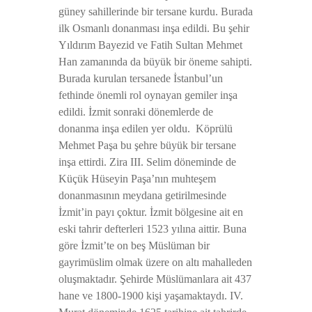
güney sahillerinde bir tersane kurdu. Burada
ilk Osmanlı donanması inşa edildi. Bu şehir
Yıldırım Bayezid ve Fatih Sultan Mehmet
Han zamanında da büyük bir öneme sahipti.
Burada kurulan tersanede İstanbul’un
fethinde önemli rol oynayan gemiler inşa
edildi. İzmit sonraki dönemlerde de
donanma inşa edilen yer oldu.
Köprülü
Mehmet Paşa bu şehre büyük bir tersane
inşa ettirdi. Zira III. Selim döneminde de
Küçük Hüseyin Paşa’nın muhteşem
donanmasının meydana getirilmesinde
İzmit’in payı çoktur. İzmit bölgesine ait en
eski tahrir defterleri 1523 yılına aittir. Buna
göre İzmit’te on beş Müslüman bir
gayrimüslim olmak üzere on altı mahalleden
oluşmaktadır. Şehirde Müslümanlara ait 437
hane ve 1800-1900 kişi yaşamaktaydı. IV.