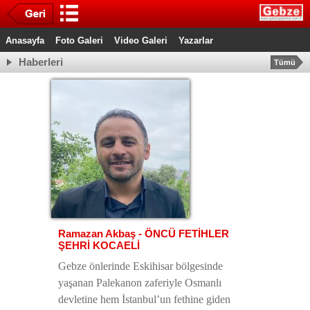
Anasayfa
Foto Galeri
Video Galeri
Yazarlar
Haberleri
Tümü
Ramazan Akbaş - ÖNCÜ FETİHLER
ŞEHRİ KOCAELİ
Gebze önlerinde Eskihisar bölgesinde
yaşanan Palekanon zaferiyle Osmanlı
devletine hem İstanbul’un fethine giden