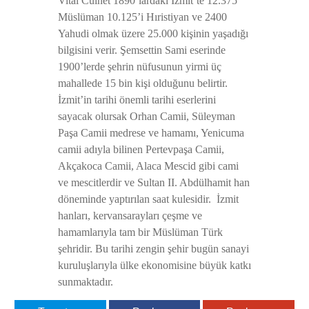
Vital Cuinet 1890’lardaki İzmit’te 12.375
Müslüman 10.125’i Hıristiyan ve 2400
Yahudi olmak üzere 25.000 kişinin yaşadığı
bilgisini verir. Şemsettin Sami eserinde
1900’lerde şehrin nüfusunun yirmi üç
mahallede 15 bin kişi olduğunu belirtir.
İzmit’in tarihi önemli tarihi eserlerini
sayacak olursak Orhan Camii, Süleyman
Paşa Camii medrese ve hamamı, Yenicuma
camii adıyla bilinen Pertevpaşa Camii,
Akçakoca Camii, Alaca Mescid gibi cami
ve mescitlerdir ve Sultan II. Abdülhamit han
döneminde yaptırılan saat kulesidir. İzmit
hanları, kervansarayları çeşme ve
hamamlarıyla tam bir Müslüman Türk
şehridir. Bu tarihi zengin şehir bugün sanayi
kuruluşlarıyla ülke ekonomisine büyük katkı
sunmaktadır.