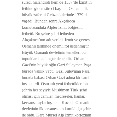
süreci hızlandırdı hem de 1337’de İzmit’in
fethine giden süreci başlattı. Osmanlı ilk
büyük zaferini Gebze önlerinde 1329’da
yaşadı. Bundan sonra Akçakoca
komutasındaki Alpler İzmit bölgesini
fethetti. Bu şehre şehri fetheden
Akçakoca’nın adı verildi. İzmit ve çevresi
Osmanlı tarihinde önemli rol üstlenmiştir.
Büyük Osmanlı devletinin temelleri bu
topraklarda atılmıştır denebilir.
Orhan
Gazi’nin büyük oğlu Gazi Süleyman Paşa
burada valilik yaptı. Gazi Süleyman Paşa
burada babası Orhan Gazi adına bir cami
inşa ettirdi. Osmanlı yeni fethettikleri bu
şehrin her şeyiyle Müslüman Türk şehri
olması için camiler, medreseler, hanlar,
kervansaraylar inşa etti. Kocaeli Osmanlı
devletinin ilk tersanesinin kurulduğu şehir
de oldu. Kara Mürsel Alp İzmit körfezinin