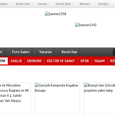
Sayfa
Mobil Site
Künye
Sitene Ekle
Reklam
İletişim
ri
Foto Galeri
Yazarlar
Resmi İlan
TİM
SAĞLIK
EKONOMİ
KÜLTÜR VE SANAT
SPOR
YAŞAM
RÖ
yükgöz, Gebze’nin YKS Şampiyonlarını Ağırladı