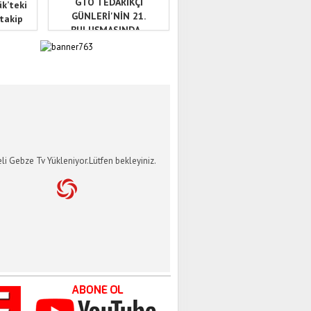
GTO TEDARİKÇİ
ük’teki
GÜNLERİ'NİN 21.
 takip
BULUŞMASINDA...
İ GEBZE TV
li Gebze Tv Yükleniyor.Lütfen bekleyiniz.