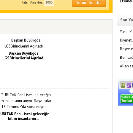
Efsanel
Yorum Gönder
Kalan Karakter:
Son Yo
Yasin P
Kıymetl
Beşevle
Başkan Büyükgöz
Ben sad
LGSBirincilerini Ağırladı
Allah sa
ÜBİTAK Fen Lisesi geleceğin
bilim insanlarını...