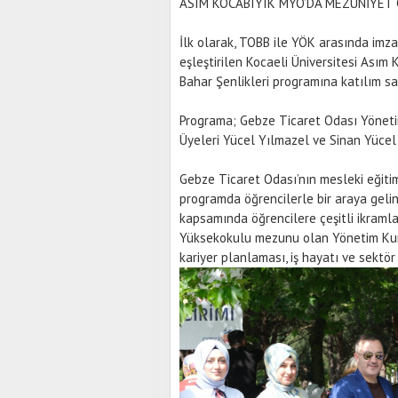
ASIM KOCABIYIK MYO’DA MEZUNİYET
İlk olarak, TOBB ile YÖK arasında imz
eşleştirilen Kocaeli Üniversitesi Ası
Bahar Şenlikleri programına katılım sa
Programa; Gebze Ticaret Odası Yöneti
Üyeleri Yücel Yılmazel ve Sinan Yücel i
Gebze Ticaret Odası’nın mesleki eğiti
programda öğrencilerle bir araya geli
kapsamında öğrencilere çeşitli ikram
Yüksekokulu mezunu olan Yönetim Kuru
kariyer planlaması, iş hayatı ve sektör 