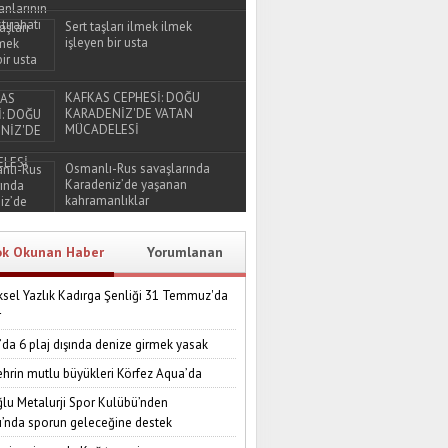
Sert taşları ilmek ilmek
işleyen bir usta
KAFKAS CEPHESİ: DOĞU
KARADENİZ'DE VATAN
MÜCADELESİ
Osmanlı-Rus savaşlarında
Karadeniz’de yaşanan
kahramanlıklar
ok Okunan Haber
Yorumlanan
sel Yazlık Kadırga Şenliği 31 Temmuz'da
r
’da 6 plaj dışında denize girmek yasak
ehrin mutlu büyükleri Körfez Aqua’da
lu Metalurji Spor Kulübü’nden
ı’nda sporun geleceğine destek