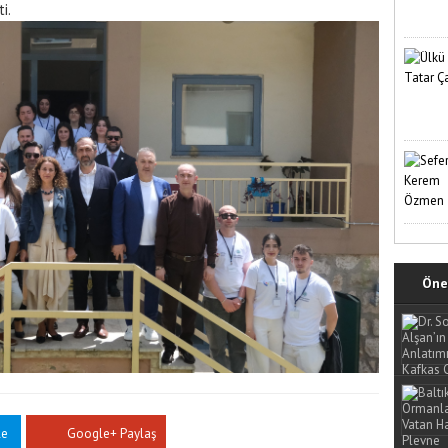
i.
Öne 
le
Google+ Paylaş