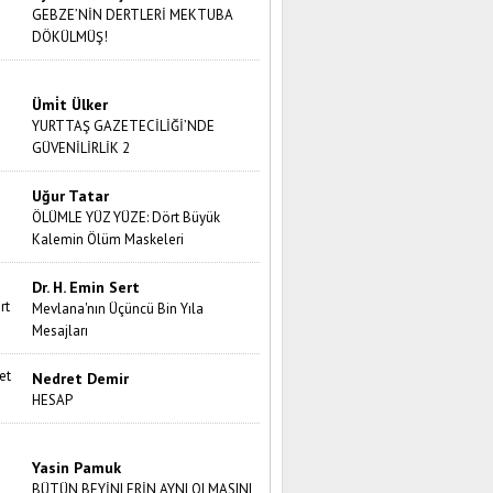
GEBZE’NİN DERTLERİ MEKTUBA
DÖKÜLMÜŞ!
Ümi̇t Ülker
YURTTAŞ GAZETECİLİĞİ’NDE
GÜVENİLİRLİK 2
Uğur Tatar
ÖLÜMLE YÜZ YÜZE: Dört Büyük
Kalemin Ölüm Maskeleri
Dr. H. Emin Sert
Mevlana'nın Üçüncü Bin Yıla
Mesajları
Nedret Demir
HESAP
Yasin Pamuk
BÜTÜN BEYİNLERİN AYNI OLMASINI