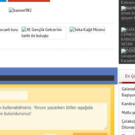
En Ç
Gelenek
Başlıyo
Kandıra
Mutlu ş
Çolakoğ
Dilovas