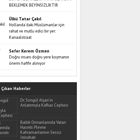
BEKLEMEK BEYİNSİZLİKTİR
Ülkü Tatar Çakıl
Hollanda’daki Müslümanlar için
rahat ve mutlu edici bir yer:
Kanaalstraat
Sefer Kerem Özmen
Doğru insanı doğru yere koymanın
önemi hafife alınıyor
Çıkan Haberler
Dr. Songül Alşan’ın
Anlatımıyla Kafkas Cephesi
Baltık Ormanlarında Vatan
Hasreti: Plevne
Kahramanlarının Sessiz
İstirahati