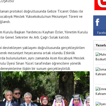
 COŞKUSU
alanan protokol doğrultusunda Gebze Ticaret Odası ile
m Kocabıyık Meslek Yüksekokulu’nun Mezuniyet Töreni ve
ğlandı.
m Kurulu Başkan Yardımcısı Kayhan Özler, Yönetim Kurulu
Faceb
le Genel Sekreter Av. Arb. Çağrı Solak katıldı.
Yazarl
mi destekleyen yaklaşımı doğrultusunda gerçekleştirilen
nerek mezuniyet heyecanına ortak olundu. Etkinlik
larda bulunulurken, aynı zamanda Asım Kocabıyık Meslek
lu Üyesi Sinan Yücel tarafından öğrencilere yönelik
deneyimlerine ilişkin bir sunum gerçekleştirildi.