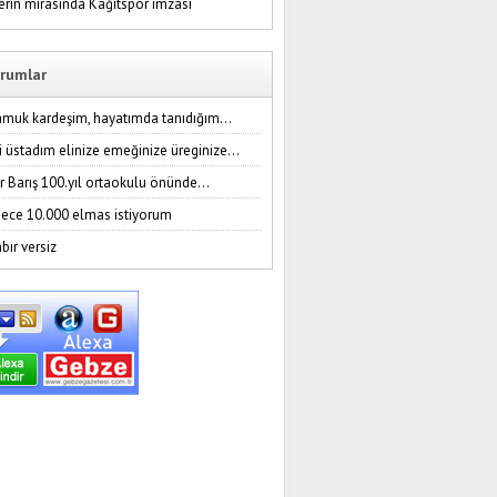
erin mirasında Kağıtspor imzası
rumlar
amuk kardeşim, hayatımda tanıdığım...
i üstadım elinize emeğinize üreginize...
r Barış 100.yıl ortaokulu önünde...
ece 10.000 elmas istiyorum
bır versiz