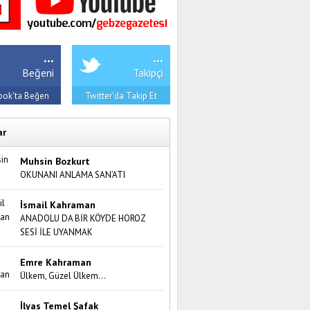
...
...
Beğeni
Takipçi
ook'ta Beğen
Twitter'da Takip Et
ar
Muhsin Bozkurt
OKUNANI ANLAMA SAN’ATI
İsmail Kahraman
ANADOLU DA BİR KÖYDE HOROZ
SESİ İLE UYANMAK
Emre Kahraman
Ülkem, Güzel Ülkem…
İlyas Temel Şafak