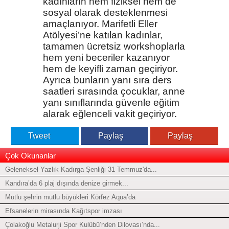
kadınların hem fiziksel hem de
sosyal olarak desteklenmesi
amaçlanıyor. Marifetli Eller
Atölyesi’ne katılan kadınlar,
tamamen ücretsiz workshoplarla
hem yeni beceriler kazanıyor
hem de keyifli zaman geçiriyor.
Ayrıca bunların yanı sıra ders
saatleri sırasında çocuklar, anne
yanı sınıflarında güvenle eğitim
alarak eğlenceli vakit geçiriyor.
Tweet
Paylaş
Paylaş
Çok Okunanlar
Geleneksel Yazlık Kadırga Şenliği 31 Temmuz'da...
Kandıra’da 6 plaj dışında denize girmek...
Mutlu şehrin mutlu büyükleri Körfez Aqua’da
Efsanelerin mirasında Kağıtspor imzası
Çolakoğlu Metalurji Spor Kulübü’nden Dilovası’nda...