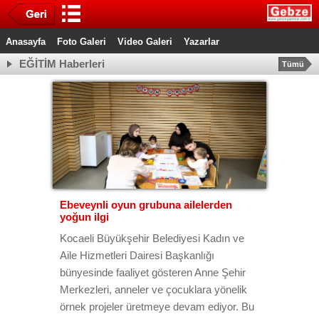
Anasayfa
Foto Galeri
Video Galeri
Yazarlar
EĞİTİM Haberleri
Tümü
Ebeveynli oyun grubuna ailelerden
yoğun ilgi
Kocaeli Büyükşehir Belediyesi Kadın ve
Aile Hizmetleri Dairesi Başkanlığı
bünyesinde faaliyet gösteren Anne Şehir
Merkezleri, anneler ve çocuklara yönelik
örnek projeler üretmeye devam ediyor. Bu