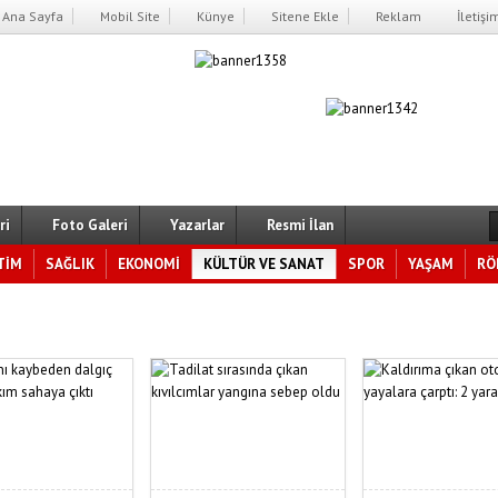
Ana Sayfa
Mobil Site
Künye
Sitene Ekle
Reklam
İletişi
ri
Foto Galeri
Yazarlar
Resmi İlan
TİM
SAĞLIK
EKONOMİ
KÜLTÜR VE SANAT
SPOR
YAŞAM
RÖ
jansı ve TRT'den İKTAV Kütüphanesine Vefa