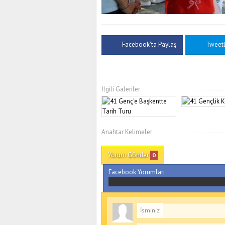
Facebook'ta Paylaş
Tweet
İlgili Galeriler
Anahtar Kelimeler
Yorum Gönder
0
Facebook Yorumları
İsminiz