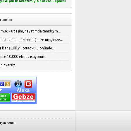
gül Alşan’ın Anlatımıyla Kafkas Cephesi
rumlar
amuk kardeşim, hayatımda tanıdığım...
i üstadım elinize emeğinize üreginize...
r Barış 100.yıl ortaokulu önünde...
ece 10.000 elmas istiyorum
bır versiz
tişim Formu