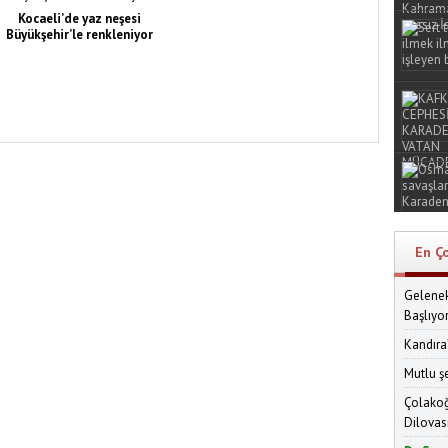
Kocaeli’de yaz neşesi
Büyükşehir’le renkleniyor
En Ç
Gelenek
Başlıyo
Kandıra
Mutlu ş
Çolakoğ
Dilovas