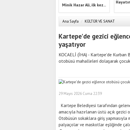
Hayatın
Minik Hazar Ali, ilk kez...
Ana Sayfa
/
KÜLTÜR VE SANAT
Kartepe'de gezici eğlen
yaşatıyor
KOCAELİ (İHA) - Kartepe'de Kurban B
otobüsü mahalleleri dolaşarak çocukla
29 Mayıs 2026 Cuma 22:39
Kartepe Belediyesi tarafından gelen
amacıyla hazırlanan üstü açık gezici ot
Otobüsün sokaklara giriş yapmasıyla m
palyaçolar ve maskotlar eşliğinde çalı