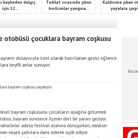
ı kaybeden dalgıç
Tadilat sırasında çıkan
Kaldırıma çıkan o
için 12...
kıvılcımlar yangına...
yayalara çarptı
KOCAEL
ce otobüsü çocuklara bayram coşkusu
ayramı dolayısıyla özel olarak hazırlanan gezici eğlence
ra keyifli anlar sunuyor.
Kocae
eksel bayram coşkusunu çocukların ayağına götürmek
obüs, bayram süresince ilçenin dört bir yanını geziyor.
ahalleler adeta festival alanına dönüşürken, minikler
nan neşeli şarkılara dans ederek eşlik ediyor.