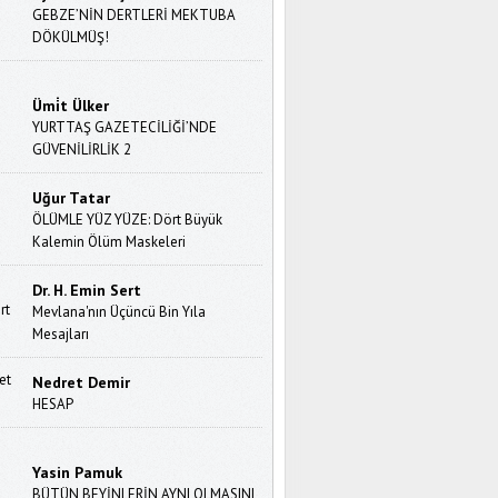
GEBZE’NİN DERTLERİ MEKTUBA
DÖKÜLMÜŞ!
Ümi̇t Ülker
YURTTAŞ GAZETECİLİĞİ’NDE
GÜVENİLİRLİK 2
Uğur Tatar
ÖLÜMLE YÜZ YÜZE: Dört Büyük
Kalemin Ölüm Maskeleri
Dr. H. Emin Sert
Mevlana'nın Üçüncü Bin Yıla
Mesajları
Nedret Demir
HESAP
Yasin Pamuk
BÜTÜN BEYİNLERİN AYNI OLMASINI