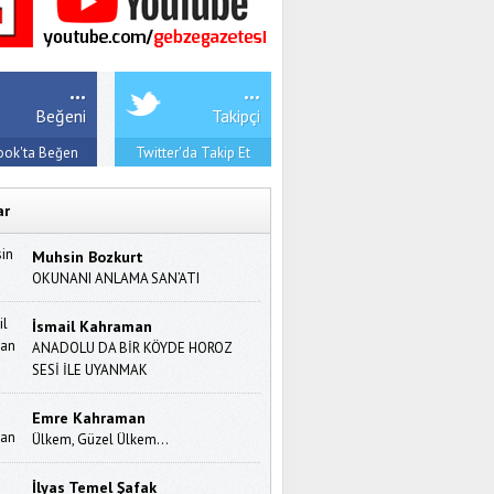
...
...
Beğeni
Takipçi
ook'ta Beğen
Twitter'da Takip Et
ar
Muhsin Bozkurt
OKUNANI ANLAMA SAN’ATI
İsmail Kahraman
ANADOLU DA BİR KÖYDE HOROZ
SESİ İLE UYANMAK
Emre Kahraman
Ülkem, Güzel Ülkem…
İlyas Temel Şafak