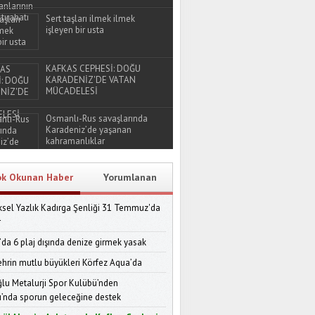
Sert taşları ilmek ilmek
işleyen bir usta
KAFKAS CEPHESİ: DOĞU
KARADENİZ'DE VATAN
MÜCADELESİ
Osmanlı-Rus savaşlarında
Karadeniz’de yaşanan
kahramanlıklar
ok Okunan Haber
Yorumlanan
sel Yazlık Kadırga Şenliği 31 Temmuz'da
r
’da 6 plaj dışında denize girmek yasak
ehrin mutlu büyükleri Körfez Aqua’da
lu Metalurji Spor Kulübü’nden
ı’nda sporun geleceğine destek