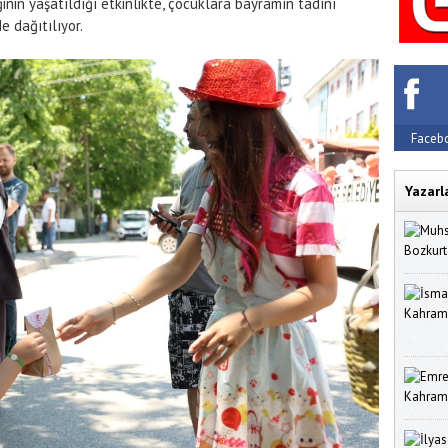
n yaşatıldığı etkinlikte, çocuklara bayramın tadını
de dağıtılıyor.
Faceb
Yazarl