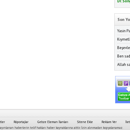
Dr. Son
Son Yo
Yasin P
Kıymetl
Beşevle
Ben sad
Allah sa
tler
Röportajlar
Gebze Eleman İlanları
Sitene Ekle
Reklam Ver
İle
yınlanan haberlerin telif hakları haber kaynaklarına aittir. İzin alınmadan kopyalanamaz.