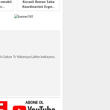
tomobil
Kocaeli Roman Saha
:...
Koordinatörü Ergin...
İ GEBZE TV
li Gebze Tv Yükleniyor.Lütfen bekleyiniz.