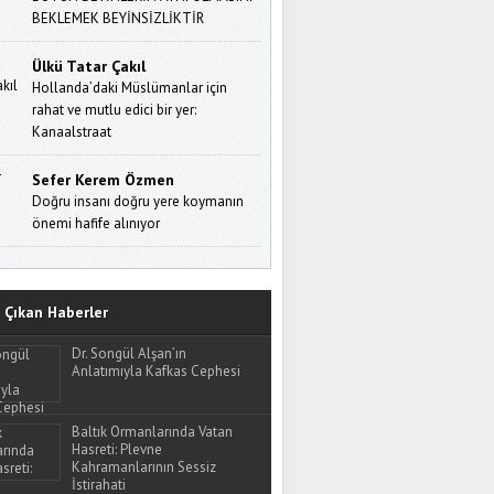
BEKLEMEK BEYİNSİZLİKTİR
Ülkü Tatar Çakıl
Hollanda’daki Müslümanlar için
rahat ve mutlu edici bir yer:
Kanaalstraat
Sefer Kerem Özmen
Doğru insanı doğru yere koymanın
önemi hafife alınıyor
Çıkan Haberler
Dr. Songül Alşan’ın
Anlatımıyla Kafkas Cephesi
Baltık Ormanlarında Vatan
Hasreti: Plevne
Kahramanlarının Sessiz
İstirahati