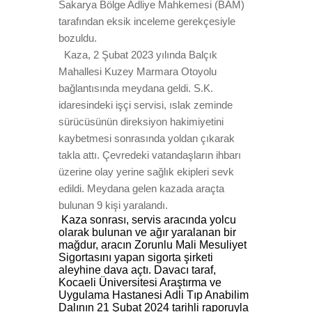
Sakarya Bölge Adliye Mahkemesi (BAM)
tarafından eksik inceleme gerekçesiyle
bozuldu.
Kaza, 2 Şubat 2023 yılında Balçık
Mahallesi Kuzey Marmara Otoyolu
bağlantısında meydana geldi. S.K.
idaresindeki işçi servisi, ıslak zeminde
sürücüsünün direksiyon hakimiyetini
kaybetmesi sonrasında yoldan çıkarak
takla attı. Çevredeki vatandaşların ihbarı
üzerine olay yerine sağlık ekipleri sevk
edildi. Meydana gelen kazada araçta
bulunan 9 kişi yaralandı.
Kaza sonrası, servis aracında yolcu
olarak bulunan ve ağır yaralanan bir
mağdur, aracın Zorunlu Mali Mesuliyet
Sigortasını yapan sigorta şirketi
aleyhine dava açtı. Davacı taraf,
Kocaeli Üniversitesi Araştırma ve
Uygulama Hastanesi Adli Tıp Anabilim
Dalının 21 Şubat 2024 tarihli raporuyla