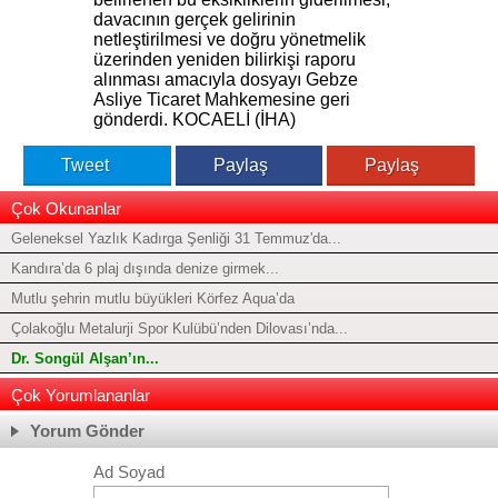
davacının gerçek gelirinin
netleştirilmesi ve doğru yönetmelik
üzerinden yeniden bilirkişi raporu
alınması amacıyla dosyayı Gebze
Asliye Ticaret Mahkemesine geri
gönderdi. KOCAELİ (İHA)
Tweet
Paylaş
Paylaş
Çok Okunanlar
Geleneksel Yazlık Kadırga Şenliği 31 Temmuz'da...
Kandıra’da 6 plaj dışında denize girmek...
Mutlu şehrin mutlu büyükleri Körfez Aqua’da
Çolakoğlu Metalurji Spor Kulübü’nden Dilovası’nda...
Dr. Songül Alşan’ın...
Çok Yorumlananlar
Yorum Gönder
Ad Soyad