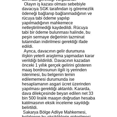
Olayın iş kazası olması sebebiyle
davacıya SGK tarafından iş göremezlik
ödeneği bağlanıp bağlanmadığının ve
rücuya tabi ödeme yapılıp
yapılmadığının mahkemece
netleştirilmediği kaydedildi. Rücuya
tabi bir ödeme bulunması halinde, bu
peşin sermaye değerinin tazminat
tutarından indirilmesi gerektiği ifade
edildi.
Ayrıca, davacının gelir durumuna
ilişkin yeterli araştırma yapmadan karar
verildiği bildirildi. Davacının kazadan
önceki 1 yıllık gerçek gelirini gösteren
maaş bordrosunun ilgili iş yerinden
istenmesi, bu belgenin temin
edilememesi durumunda ise
hesaplamanın asgari ücret üzerinden
yapılması gerektiği aktarıldı. Kararda,
dava dilekçesinde beyan edilen net 33
bin 500 liralık maaşın doğrudan hesaba
katılmasının eksik inceleme sayıldığı
belirtildi.
Sakarya Bölge Adliye Mahkemesi,
belirlenen bu eksikliklerin giderilmesi,