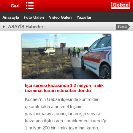
Anasayfa
Foto Galeri
Video Galeri
Yazarlar
ASAYİŞ Haberleri
Tümü
İşçi servisi kazasında 1,2 milyon liralık
tazminat kararı istinaftan döndü
Kocaeli'nin Gebze ilçesinde kontrolden
çıkarak takla atan ve 9 kişinin
yaralanmasıyla sonuçlanan işçi servisi
kazasına ilişkin yerel mahkemenin verdiği
1 milyon 200 bin liralık tazminat kararı,