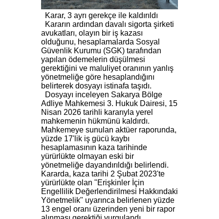
Karar, 3 ayrı gerekçe ile kaldırıldı
Kararın ardından davalı sigorta şirketi
avukatları, olayın bir iş kazası
olduğunu, hesaplamalarda Sosyal
Güvenlik Kurumu (SGK) tarafından
yapılan ödemelerin düşülmesi
gerektiğini ve maluliyet oranının yanlış
yönetmeliğe göre hesaplandığını
belirterek dosyayı istinafa taşıdı.
Dosyayı inceleyen Sakarya Bölge
Adliye Mahkemesi 3. Hukuk Dairesi, 15
Nisan 2026 tarihli kararıyla yerel
mahkemenin hükmünü kaldırdı.
Mahkemeye sunulan aktüer raporunda,
yüzde 17'lik iş gücü kaybı
hesaplamasının kaza tarihinde
yürürlükte olmayan eski bir
yönetmeliğe dayandırıldığı belirlendi.
Kararda, kaza tarihi 2 Şubat 2023'te
yürürlükte olan "Erişkinler İçin
Engellilik Değerlendirilmesi Hakkındaki
Yönetmelik" uyarınca belirlenen yüzde
13 engel oranı üzerinden yeni bir rapor
alınması gerektiği vurgulandı.