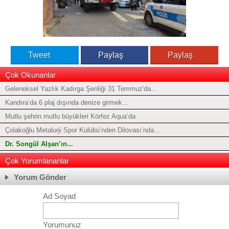
Tweet
Paylaş
Paylaş
Çok Okunanlar
Geleneksel Yazlık Kadırga Şenliği 31 Temmuz'da...
Kandıra’da 6 plaj dışında denize girmek...
Mutlu şehrin mutlu büyükleri Körfez Aqua’da
Çolakoğlu Metalurji Spor Kulübü’nden Dilovası’nda...
Dr. Songül Alşan’ın...
Çok Yorumlananlar
Yorum Gönder
Ad Soyad
Yorumunuz