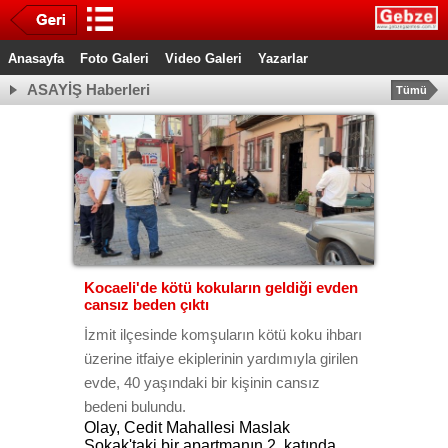
Anasayfa
Foto Galeri
Video Galeri
Yazarlar
ASAYİŞ Haberleri
Tümü
Kocaeli'de kötü kokuların geldiği evden
cansız beden çıktı
İzmit ilçesinde komşuların kötü koku ihbarı
üzerine itfaiye ekiplerinin yardımıyla girilen
evde, 40 yaşındaki bir kişinin cansız
bedeni bulundu.
Olay, Cedit Mahallesi Maslak
Sokak'taki bir apartmanın 2. katında