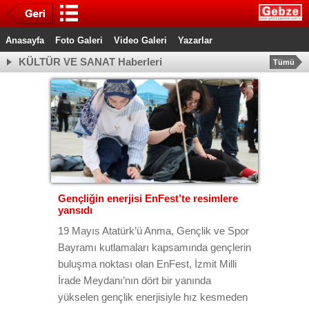
Anasayfa
Foto Galeri
Video Galeri
Yazarlar
KÜLTÜR VE SANAT Haberleri
Tümü
Gençliğin enerjisi EnFest’te resimlere
yansıdı
19 Mayıs Atatürk’ü Anma, Gençlik ve Spor
Bayramı kutlamaları kapsamında gençlerin
buluşma noktası olan EnFest, İzmit Milli
İrade Meydanı’nın dört bir yanında
yükselen gençlik enerjisiyle hız kesmeden