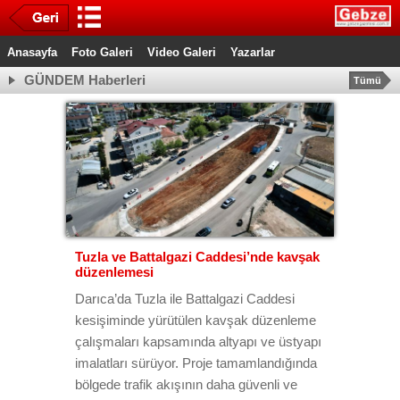
Anasayfa
Foto Galeri
Video Galeri
Yazarlar
GÜNDEM Haberleri
Tümü
Tuzla ve Battalgazi Caddesi’nde kavşak
düzenlemesi
Darıca’da Tuzla ile Battalgazi Caddesi
kesişiminde yürütülen kavşak düzenleme
çalışmaları kapsamında altyapı ve üstyapı
imalatları sürüyor. Proje tamamlandığında
bölgede trafik akışının daha güvenli ve