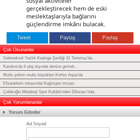
sosyal aktiviteler
gerçekleştirecek hem de eski
meslektaşlarıyla bağlarını
güçlendirme imkânı bulacak.
Tweet
Paylaş
Paylaş
Çok Okunanlar
Geleneksel Yazlık Kadırga Şenliği 31 Temmuz'da...
Kandıra’da 6 plaj dışında denize girmek...
Mutlu şehrin mutlu büyükleri Körfez Aqua’da
Efsanelerin mirasında Kağıtspor imzası
Çolakoğlu Metalurji Spor Kulübü’nden Dilovası’nda...
Çok Yorumlananlar
Yorum Gönder
Ad Soyad