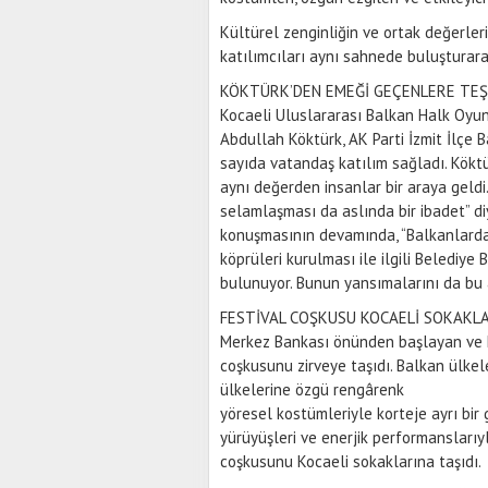
Kültürel zenginliğin ve ortak değerleri
katılımcıları aynı sahnede buluşturarak
KÖKTÜRK’DEN EMEĞİ GEÇENLERE TE
Kocaeli Uluslararası Balkan Halk Oyunl
Abdullah Köktürk, AK Parti İzmit İlçe 
sayıda vatandaş katılım sağladı. Köktü
aynı değerden insanlar bir araya geldi
selamlaşması da aslında bir ibadet” d
konuşmasının devamında, “Balkanlarda
köprüleri kurulması ile ilgili Belediye
bulunuyor. Bunun yansımalarını da bu 
FESTİVAL COŞKUSU KOCAELİ SOKAKLA
Merkez Bankası önünden başlayan ve Mi
coşkusunu zirveye taşıdı. Balkan ülkel
ülkelerine özgü rengârenk
yöresel kostümleriyle korteje ayrı bir 
yürüyüşleri ve enerjik performanslarıyl
coşkusunu Kocaeli sokaklarına taşıdı.