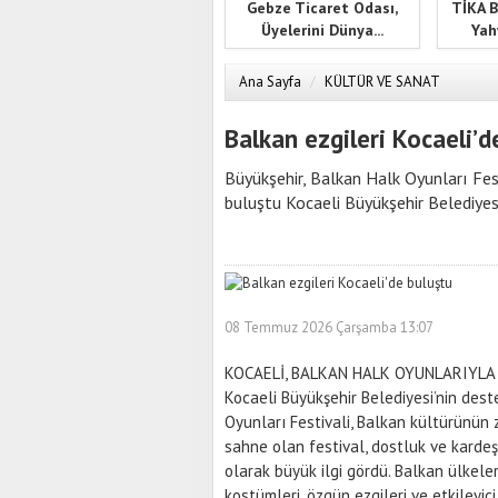
Gebze Ticaret Odası,
TİKA B
Üyelerini Dünya...
Yah
Ana Sayfa
/
KÜLTÜR VE SANAT
Balkan ezgileri Kocaeli’d
Büyükşehir, Balkan Halk Oyunları Festi
buluştu Kocaeli Büyükşehir Belediyes
08 Temmuz 2026 Çarşamba 13:07
KOCAELİ, BALKAN HALK OYUNLARIYLA
Kocaeli Büyükşehir Belediyesi’nin des
Oyunları Festivali, Balkan kültürünün 
sahne olan festival, dostluk ve kardeş
olarak büyük ilgi gördü. Balkan ülkele
kostümleri, özgün ezgileri ve etkileyic