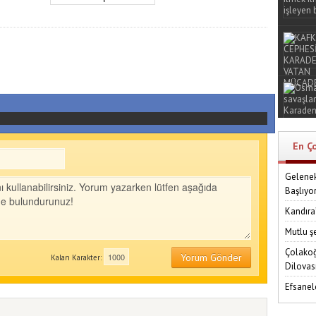
En Ç
Gelenek
Başlıyo
Kandıra
Mutlu ş
Çolakoğ
Yorum Gönder
Kalan Karakter:
Dilovas
Efsanel