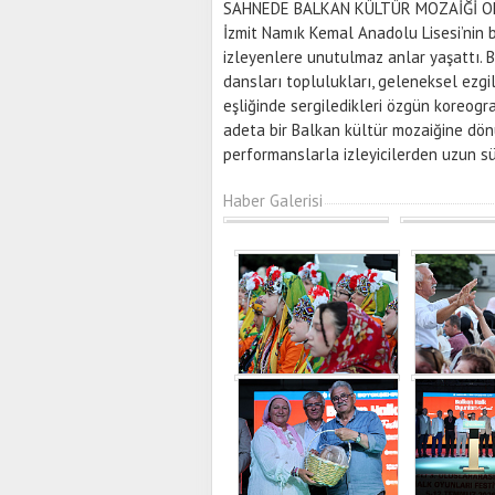
SAHNEDE BALKAN KÜLTÜR MOZAİĞİ 
İzmit Namık Kemal Anadolu Lisesi’ni
izleyenlere unutulmaz anlar yaşattı. 
dansları toplulukları, geleneksel ezgi
eşliğinde sergiledikleri özgün koreogr
adeta bir Balkan kültür mozaiğine dönü
performanslarla izleyicilerden uzun sür
Haber Galerisi