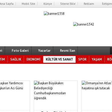
Ana Sayfa
Mobil Site
Künye
Sitene Ekle
Reklam
İletişim
ri
Foto Galeri
Yazarlar
Resmi İlan
TİM
SAĞLIK
EKONOMİ
KÜLTÜR VE SANAT
SPOR
YAŞAM
RÖ
yükakın: Belediyeciliği Cumhurbaşkanımızdan öğren