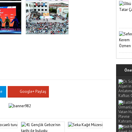
Öne 
le
Google+ Paylaş