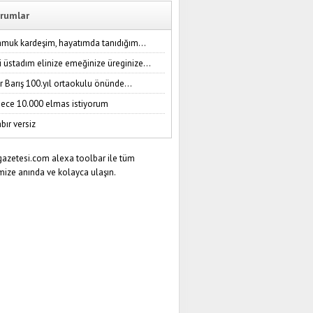
rumlar
amuk kardeşim, hayatımda tanıdığım...
i üstadım elinize emeğinize üreginize...
r Barış 100.yıl ortaokulu önünde...
ece 10.000 elmas istiyorum
bır versiz