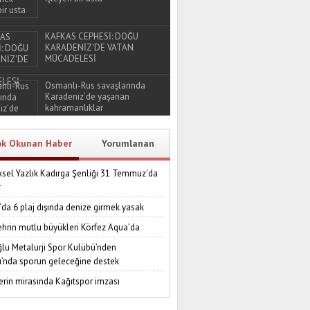
KAFKAS CEPHESİ: DOĞU
KARADENİZ'DE VATAN
MÜCADELESİ
Osmanlı-Rus savaşlarında
Karadeniz’de yaşanan
kahramanlıklar
ok Okunan Haber
Yorumlanan
sel Yazlık Kadırga Şenliği 31 Temmuz'da
r
’da 6 plaj dışında denize girmek yasak
ehrin mutlu büyükleri Körfez Aqua’da
lu Metalurji Spor Kulübü’nden
ı’nda sporun geleceğine destek
erin mirasında Kağıtspor imzası