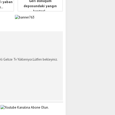
Geri dönüşüm
’ı yaban
deposundaki yangın
...
kontrol...
İ GEBZE TV
li Gebze Tv Yükleniyor.Lütfen bekleyiniz.