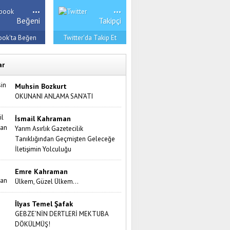
...
...
Beğeni
Takipçi
ook'ta Beğen
Twitter'da Takip Et
ar
Muhsin Bozkurt
OKUNANI ANLAMA SAN’ATI
İsmail Kahraman
Yarım Asırlık Gazetecilik
Tanıklığından Geçmişten Geleceğe
İletişimin Yolculuğu
Emre Kahraman
Ülkem, Güzel Ülkem…
İlyas Temel Şafak
GEBZE’NİN DERTLERİ MEKTUBA
DÖKÜLMÜŞ!