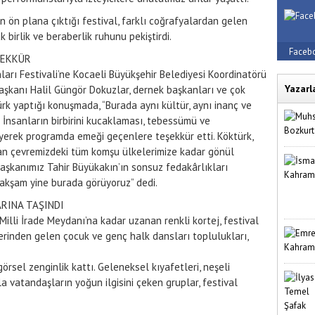
n ön plana çıktığı festival, farklı coğrafyalardan gelen
 birlik ve beraberlik ruhunu pekiştirdi.
Faceb
ŞEKKÜR
arı Festivali’ne Kocaeli Büyükşehir Belediyesi Koordinatörü
Yazarl
Başkanı Halil Güngör Dokuzlar, dernek başkanları ve çok
rk yaptığı konuşmada, “Burada aynı kültür, aynı inanç ve
. İnsanların birbirini kucaklaması, tebessümü ve
iyerek programda emeği geçenlere teşekkür etti. Köktürk,
n çevremizdeki tüm komşu ülkelerimize kadar gönül
 Başkanımız Tahir Büyükakın’ın sonsuz fedakârlıkları
akşam yine burada görüyoruz” dedi.
RINA TAŞINDI
lli İrade Meydanı’na kadar uzanan renkli kortej, festival
erinden gelen çocuk ve genç halk dansları toplulukları,
görsel zenginlik kattı. Geleneksel kıyafetleri, neşeli
a vatandaşların yoğun ilgisini çeken gruplar, festival