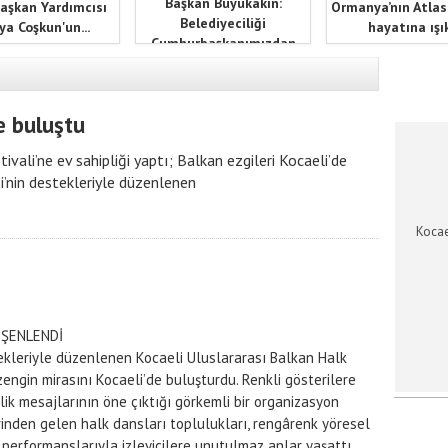
Başkan Büyükakın:
aşkan Yardımcısı
Ormanya’nın Atlas
Belediyeciliği
ya Coşkun'un...
hayatına ışık
Cumhurbaşkanımızdan
öğrendik
KOCAEL
e buluştu
vali’ne ev sahipliği yaptı; Balkan ezgileri Kocaeli’de
i’nin destekleriyle düzenlenen
Kocae
 ŞENLENDİ
tekleriyle düzenlenen Kocaeli Uluslararası Balkan Halk
zengin mirasını Kocaeli’de buluşturdu. Renkli gösterilere
lik mesajlarının öne çıktığı görkemli bir organizasyon
rinden gelen halk dansları toplulukları, rengârenk yöresel
i performanslarıyla izleyicilere unutulmaz anlar yaşattı.