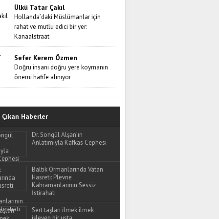
Ülkü Tatar Çakıl
Hollanda’daki Müslümanlar için
rahat ve mutlu edici bir yer:
Kanaalstraat
Sefer Kerem Özmen
Doğru insanı doğru yere koymanın
önemi hafife alınıyor
Çıkan Haberler
Dr. Songül Alşan’ın
Anlatımıyla Kafkas Cephesi
Baltık Ormanlarında Vatan
Hasreti: Plevne
Kahramanlarının Sessiz
İstirahati
Sert taşları ilmek ilmek
işleyen bir usta