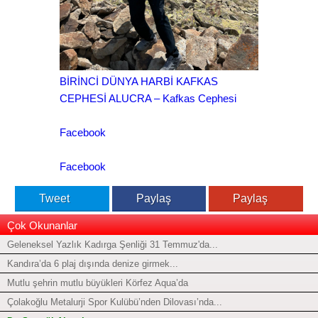
BİRİNCİ DÜNYA HARBİ KAFKAS
CEPHESİ ALUCRA – Kafkas Cephesi
Facebook
Facebook
Tweet
Paylaş
Paylaş
Çok Okunanlar
Geleneksel Yazlık Kadırga Şenliği 31 Temmuz'da...
Kandıra’da 6 plaj dışında denize girmek...
Mutlu şehrin mutlu büyükleri Körfez Aqua’da
Çolakoğlu Metalurji Spor Kulübü’nden Dilovası’nda...