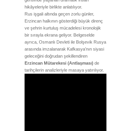
hikâyeleriyle birlikte anlatılıyor.
Rus işgali altında geçen zorlu günler,
Erzincan halkının gösterdiği büyük direnç
ve şehrin kurtuluş mücadelesi kronolojik
bir sırayla ekrana geliyor. Belgeselde
ayrıca, Osmanlı Devleti ile Bolşevik Rusya
arasında imzalanarak Kafkasya’nın siyasi
geleceğini doğrudan şekillendiren
Erzincan Mütarekesi (Antlaşması)
de
tarihçilerin analizleriyle masaya yatırılıyor.