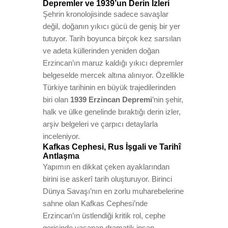
Depremler ve 1939’un Derin İzleri
Şehrin kronolojisinde sadece savaşlar
değil, doğanın yıkıcı gücü de geniş bir yer
tutuyor. Tarih boyunca birçok kez sarsılan
ve adeta küllerinden yeniden doğan
Erzincan’ın maruz kaldığı yıkıcı depremler
belgeselde mercek altına alınıyor. Özellikle
Türkiye tarihinin en büyük trajedilerinden
biri olan
1939 Erzincan Depremi
’nin şehir,
halk ve ülke genelinde bıraktığı derin izler,
arşiv belgeleri ve çarpıcı detaylarla
inceleniyor.
Kafkas Cephesi, Rus İşgali ve Tarihî
Antlaşma
Yapımın en dikkat çeken ayaklarından
birini ise askerî tarih oluşturuyor. Birinci
Dünya Savaşı’nın en zorlu muharebelerine
sahne olan Kafkas Cephesi’nde
Erzincan’ın üstlendiği kritik rol, cephe
gerisinde yaşanan dramatik insan