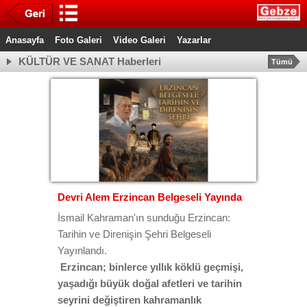
Anasayfa
Foto Galeri
Video Galeri
Yazarlar
KÜLTÜR VE SANAT Haberleri
Tümü
Devri Alem Erzincan Belgeseli Yayında
İsmail Kahraman'ın sunduğu Erzincan:
Tarihin ve Direnişin Şehri Belgeseli
Yayınlandı.
Erzincan; binlerce yıllık köklü geçmişi,
yaşadığı büyük doğal afetleri ve tarihin
seyrini değiştiren kahramanlık