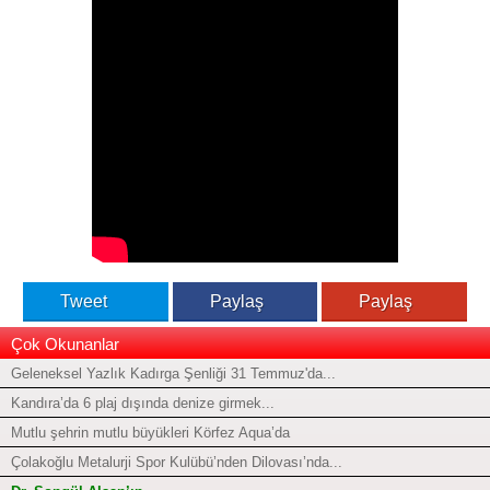
Tweet
Paylaş
Paylaş
Çok Okunanlar
Geleneksel Yazlık Kadırga Şenliği 31 Temmuz'da...
Kandıra’da 6 plaj dışında denize girmek...
Mutlu şehrin mutlu büyükleri Körfez Aqua’da
Çolakoğlu Metalurji Spor Kulübü’nden Dilovası’nda...