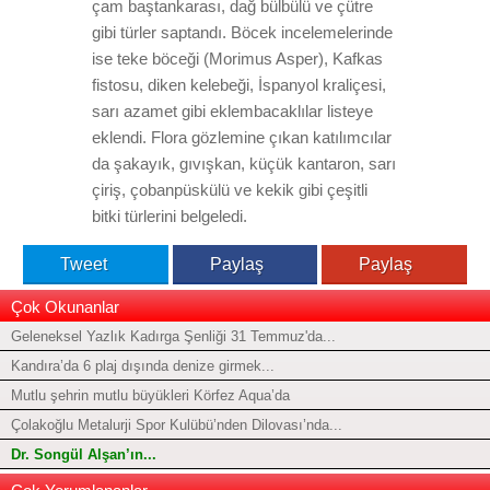
çam baştankarası, dağ bülbülü ve çütre
gibi türler saptandı. Böcek incelemelerinde
ise teke böceği (Morimus Asper), Kafkas
fistosu, diken kelebeği, İspanyol kraliçesi,
sarı azamet gibi eklembacaklılar listeye
eklendi. Flora gözlemine çıkan katılımcılar
da şakayık, gıvışkan, küçük kantaron, sarı
çiriş, çobanpüskülü ve kekik gibi çeşitli
bitki türlerini belgeledi.
Tweet
Paylaş
Paylaş
Çok Okunanlar
Geleneksel Yazlık Kadırga Şenliği 31 Temmuz'da...
Kandıra’da 6 plaj dışında denize girmek...
Mutlu şehrin mutlu büyükleri Körfez Aqua’da
Çolakoğlu Metalurji Spor Kulübü’nden Dilovası’nda...
Dr. Songül Alşan’ın...