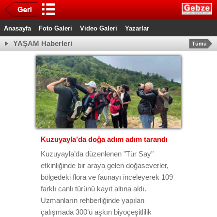
Anasayfa
Foto Galeri
Video Galeri
Yazarlar
YAŞAM Haberleri
Tümü
Kuzuyayla’da doğa adım adım tarandı
Kuzuyayla’da düzenlenen "Tür Say"
etkinliğinde bir araya gelen doğaseverler,
bölgedeki flora ve faunayı inceleyerek 109
farklı canlı türünü kayıt altına aldı.
Uzmanların rehberliğinde yapılan
çalışmada 300’ü aşkın biyoçeşitlilik