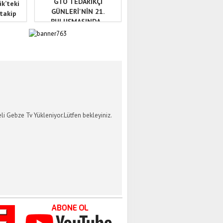
GTO TEDARİKÇİ
ük’teki
GÜNLERİ'NİN 21.
 takip
BULUŞMASINDA...
İ GEBZE TV
li Gebze Tv Yükleniyor.Lütfen bekleyiniz.