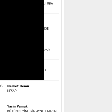
GEBZE’NİN DERTLERİ MEKTUBA
DÖKÜLMÜŞ!
Ümi̇t Ülker
YURTTAŞ GAZETECİLİĞİ’NDE
GÜVENİLİRLİK 2
Uğur Tatar
ÖLÜMLE YÜZ YÜZE: Dört Büyük
Kalemin Ölüm Maskeleri
Dr. H. Emin Sert
Mevlana'nın Üçüncü Bin Yıla
Mesajları
Nedret Demir
HESAP
Yasin Pamuk
BÜTÜN BEYİNLERİN AYNI OLMASINI