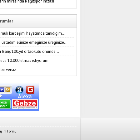
erin mirasında Kağıtspor imzası
rumlar
amuk kardeşim, hayatımda tanıdığım...
i üstadım elinize emeğinize üreginize...
r Barış 100.yıl ortaokulu önünde...
ece 10.000 elmas istiyorum
bır versiz
tişim Formu