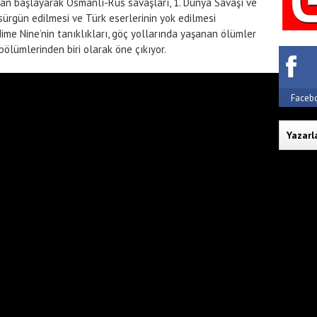
n başlayarak Osmanlı-Rus savaşları, 1. Dünya Savaşı ve 
 sürgün edilmesi ve Türk eserlerinin yok edilmesi 
dime Nine’nin tanıklıkları, göç yollarında yaşanan ölümler 
bölümlerinden biri olarak öne çıkıyor.
Faceb
Yazarl