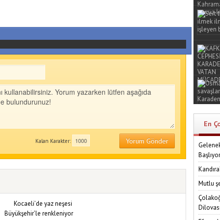
En Ç
Yorum Gönder
Kalan Karakter:
Gelenek
Başlıyo
Kandıra
Mutlu ş
Çolakoğ
Dilovas