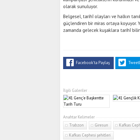
olarak sunuluyor.
Belgesel, tarihî olayları ve halkın tanık
güçlendiren bir miras ortaya koyuyor. Y
zamanda gelecek kuşaklara tarihî bilin
Facebook'ta Paylaş
Tweet
İlgili Galeriler
Anahtar Kelimeler
Trabzon
Giresun
Kafkas Cep
Kafkas Cephesi şehitleri