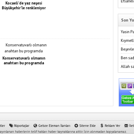
Efsanel
Kocaeli’de yaz neşesi
Büyükşehir’le renkleniyor
Son Yo
Yasin P
Kıymetl
Beşevle
Ben sad
Konservatuvarlı olmanın
anahtarı bu programda
Allah sa
tler
Röportajlar
Gebze Eleman İlanları
Sitene Ekle
Reklam Ver
İle
yınlanan haberlerin telif hakları haber kaynaklarına aittir. İzin alınmadan kopyalanamaz.