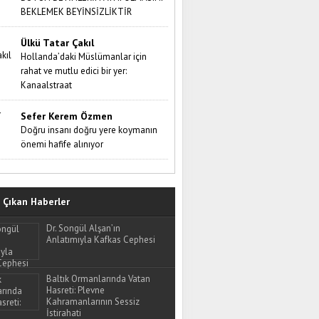
BEKLEMEK BEYİNSİZLİKTİR
Ülkü Tatar Çakıl
Hollanda’daki Müslümanlar için
rahat ve mutlu edici bir yer:
Kanaalstraat
Sefer Kerem Özmen
Doğru insanı doğru yere koymanın
önemi hafife alınıyor
Çıkan Haberler
Dr. Songül Alşan’ın
Anlatımıyla Kafkas Cephesi
Baltık Ormanlarında Vatan
Hasreti: Plevne
Kahramanlarının Sessiz
İstirahati