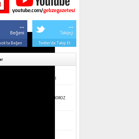
...
...
Beğeni
Takipçi
ook'ta Beğen
Twitter'da Takip Et
ar
Muhsin Bozkurt
OKUNANI ANLAMA SAN’ATI
İsmail Kahraman
ANADOLU DA BİR KÖYDE HOROZ
SESİ İLE UYANMAK
Emre Kahraman
Ülkem, Güzel Ülkem…
İlyas Temel Şafak