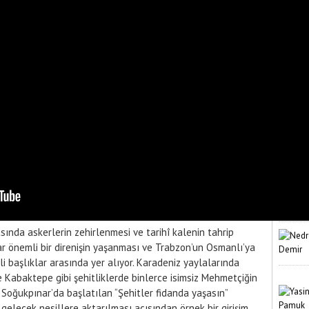
sında askerlerin zehirlenmesi ve tarihî kalenin tahrip 
r önemli bir direnişin yaşanması ve Trabzon’un Osmanlı’ya 
i başlıklar arasında yer alıyor. Karadeniz yaylalarında 
Kabaktepe gibi şehitliklerde binlerce isimsiz Mehmetçiğin 
 Soğukpınar’da başlatılan “Şehitler fidanda yaşasın” 
gelecek nesillere aktarılması açısından örnek bir girişim 