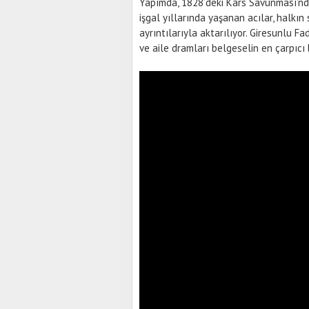
Yapımda, 1828’deki Kars Savunması’nda
işgal yıllarında yaşanan acılar, halkın
ayrıntılarıyla aktarılıyor. Giresunlu Fa
ve aile dramları belgeselin en çarpıcı 