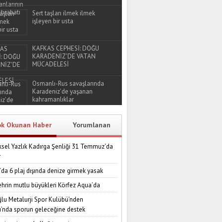
Sert taşları ilmek ilmek
işleyen bir usta
KAFKAS CEPHESİ: DOĞU
KARADENİZ'DE VATAN
MÜCADELESİ
Osmanlı-Rus savaşlarında
Karadeniz’de yaşanan
kahramanlıklar
ok Okunan Haber
Yorumlanan
sel Yazlık Kadırga Şenliği 31 Temmuz'da
r
’da 6 plaj dışında denize girmek yasak
ehrin mutlu büyükleri Körfez Aqua’da
lu Metalurji Spor Kulübü’nden
ı’nda sporun geleceğine destek