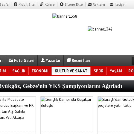
Sayfa
Mobil Site
Künye
Sitene Ekle
Reklam
İletişim
ri
Foto Galeri
Yazarlar
Resmi İlan
TİM
SAĞLIK
EKONOMİ
KÜLTÜR VE SANAT
SPOR
YAŞAM
RÖ
yükgöz, Gebze’nin YKS Şampiyonlarını Ağırladı