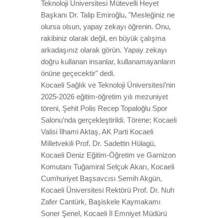
Teknoloji Üniversitesi Mütevelli Heyet
Başkanı Dr. Talip Emiroğlu, "Mesleğiniz ne
olursa olsun, yapay zekayı öğrenin. Onu,
rakibiniz olarak değil, en büyük çalışma
arkadaşınız olarak görün. Yapay zekayı
doğru kullanan insanlar, kullanamayanların
önüne geçecektir" dedi.
Kocaeli Sağlık ve Teknoloji Üniversitesi’nin
2025-2026 eğitim-öğretim yılı mezuniyet
töreni, Şehit Polis Recep Topaloğlu Spor
Salonu’nda gerçekleştirildi. Törene; Kocaeli
Valisi İlhami Aktaş, AK Parti Kocaeli
Milletvekili Prof. Dr. Sadettin Hülagü,
Kocaeli Deniz Eğitim-Öğretim ve Garnizon
Komutanı Tuğamiral Selçuk Akarı, Kocaeli
Cumhuriyet Başsavcısı Semih Akgün,
Kocaeli Üniversitesi Rektörü Prof. Dr. Nuh
Zafer Cantürk, Başiskele Kaymakamı
Soner Şenel, Kocaeli İl Emniyet Müdürü