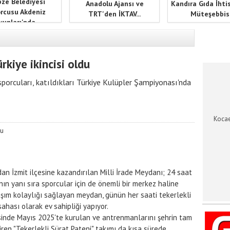
ze Belediyesi
Anadolu Ajansı ve
Kandıra Gıda İhti
rcusu Akdeniz
TRT'den İKTAV...
Müteşebbis.
unları'nda...
KOCAEL
rkiye ikincisi oldu
sporcuları, katıldıkları Türkiye Kulüpler Şampiyonası'nda
Kocae
an İzmit ilçesine kazandırılan Milli İrade Meydanı; 24 saat
nın yanı sıra sporcular için de önemli bir merkez haline
aşım kolaylığı sağlayan meydan, günün her saati tekerlekli
ahası olarak ev sahipliği yapıyor.
inde Mayıs 2025'te kurulan ve antrenmanlarını şehrin tam
en "Tekerlekli Sürat Pateni" takımı da kısa sürede