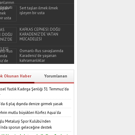
Sert taşları ilmek ilmek
işleyen bir usta
KAFKAS CEPHESİ: DOĞU
KARADENİZ'DE VATAN
MÜCADELESİ
Osmanlı-Rus savaşlarında
Karadeniz’de yaşanan
kahramanlıklar
ok Okunan Haber
Yorumlanan
sel Yazlık Kadırga Şenliği 31 Temmuz'da
r
’da 6 plaj dışında denize girmek yasak
ehrin mutlu büyükleri Körfez Aqua’da
lu Metalurji Spor Kulübü’nden
ı’nda sporun geleceğine destek