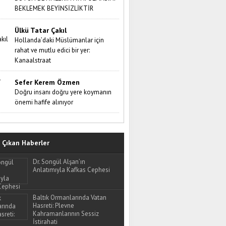
BEKLEMEK BEYİNSİZLİKTİR
Ülkü Tatar Çakıl
Hollanda’daki Müslümanlar için
rahat ve mutlu edici bir yer:
Kanaalstraat
Sefer Kerem Özmen
Doğru insanı doğru yere koymanın
önemi hafife alınıyor
Çıkan Haberler
Dr. Songül Alşan’ın
Anlatımıyla Kafkas Cephesi
Baltık Ormanlarında Vatan
Hasreti: Plevne
Kahramanlarının Sessiz
İstirahati