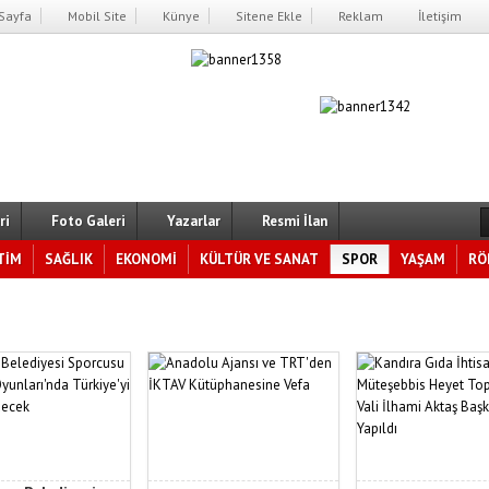
Sayfa
Mobil Site
Künye
Sitene Ekle
Reklam
İletişim
ri
Foto Galeri
Yazarlar
Resmi İlan
TİM
SAĞLIK
EKONOMİ
KÜLTÜR VE SANAT
SPOR
YAŞAM
RÖ
jansı ve TRT'den İKTAV Kütüphanesine Vefa