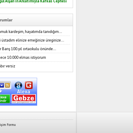
gül Alşan’ın Anlatımıyla Kafkas Cephesi
rumlar
amuk kardeşim, hayatımda tanıdığım...
i üstadım elinize emeğinize üreginize...
r Barış 100.yıl ortaokulu önünde...
ece 10.000 elmas istiyorum
bır versiz
tişim Formu