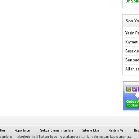
Dr. Son
Son Yo
Yasin P
Kıymetl
Beşevle
Ben sad
Allah sa
tler
Röportajlar
Gebze Eleman İlanları
Sitene Ekle
Reklam Ver
İle
yınlanan haberlerin telif hakları haber kaynaklarına aittir. İzin alınmadan kopyalanamaz.