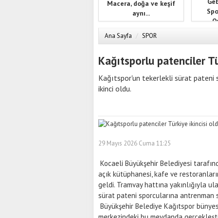
Geb
Macera, doğa ve keşif
Spo
aynı...
Oy
Ana Sayfa
/
SPOR
Kağıtsporlu patenciler Tü
Kağıtspor'un tekerlekli sürat pateni 
ikinci oldu.
29 Mayıs 2026 Cuma 11:25
Kocaeli Büyükşehir Belediyesi tarafınd
açık kütüphanesi, kafe ve restoranları
geldi. Tramvay hattına yakınlığıyla ul
sürat pateni sporcularına antrenman s
Büyükşehir Belediye Kağıtspor bünyes
merkezindeki bu meydanda gerçekleştir