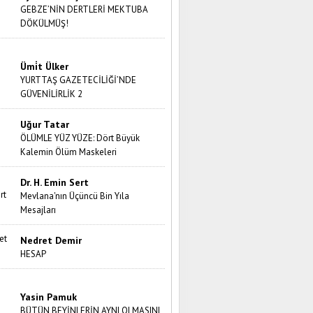
GEBZE’NİN DERTLERİ MEKTUBA
DÖKÜLMÜŞ!
Ümi̇t Ülker
YURTTAŞ GAZETECİLİĞİ’NDE
GÜVENİLİRLİK 2
Uğur Tatar
ÖLÜMLE YÜZ YÜZE: Dört Büyük
Kalemin Ölüm Maskeleri
Dr. H. Emin Sert
Mevlana'nın Üçüncü Bin Yıla
Mesajları
Nedret Demir
HESAP
Yasin Pamuk
BÜTÜN BEYİNLERİN AYNI OLMASINI