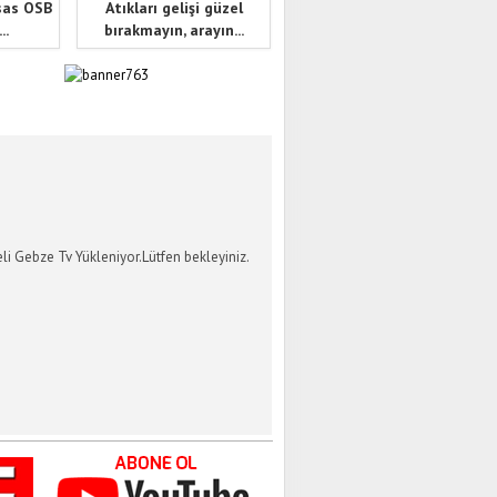
sas OSB
Atıkları gelişi güzel
..
bırakmayın, arayın...
İ GEBZE TV
li Gebze Tv Yükleniyor.Lütfen bekleyiniz.