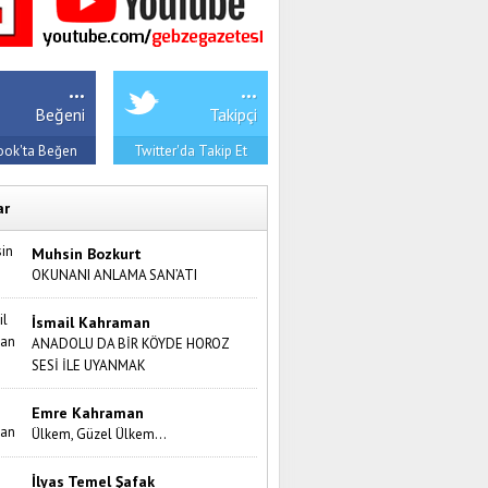
...
...
Beğeni
Takipçi
ook'ta Beğen
Twitter'da Takip Et
ar
Muhsin Bozkurt
OKUNANI ANLAMA SAN’ATI
İsmail Kahraman
ANADOLU DA BİR KÖYDE HOROZ
SESİ İLE UYANMAK
Emre Kahraman
Ülkem, Güzel Ülkem…
İlyas Temel Şafak