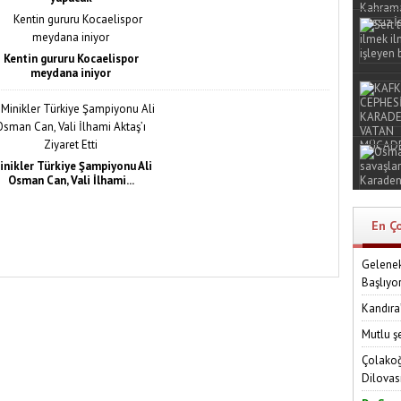
Kentin gururu Kocaelispor
meydana iniyor
inikler Türkiye Şampiyonu Ali
Osman Can, Vali İlhami...
En Ç
Gelenek
Başlıyo
Kandıra
Mutlu ş
Çolakoğ
Dilovas