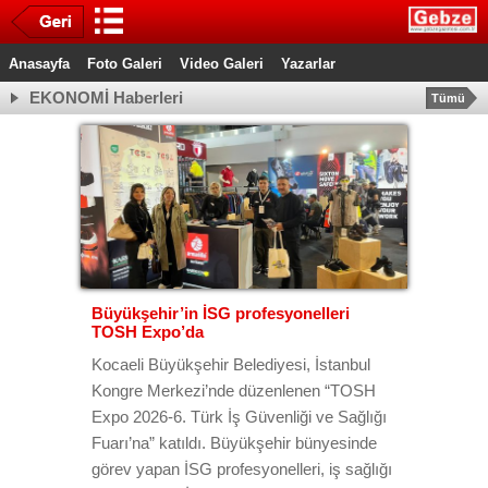
Anasayfa
Foto Galeri
Video Galeri
Yazarlar
EKONOMİ Haberleri
Tümü
Büyükşehir’in İSG profesyonelleri
TOSH Expo’da
Kocaeli Büyükşehir Belediyesi, İstanbul
Kongre Merkezi’nde düzenlenen “TOSH
Expo 2026-6. Türk İş Güvenliği ve Sağlığı
Fuarı’na” katıldı. Büyükşehir bünyesinde
görev yapan İSG profesyonelleri, iş sağlığı