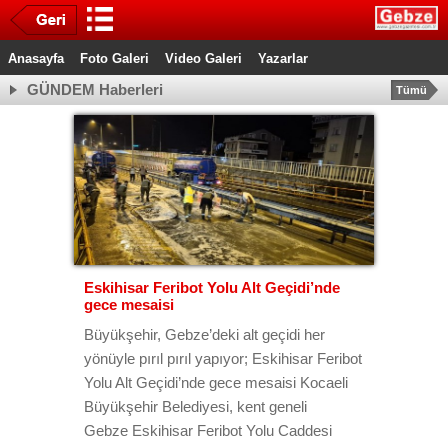
Anasayfa
Foto Galeri
Video Galeri
Yazarlar
GÜNDEM Haberleri
Tümü
Eskihisar Feribot Yolu Alt Geçidi’nde
gece mesaisi
Büyükşehir, Gebze’deki alt geçidi her
yönüyle pırıl pırıl yapıyor; Eskihisar Feribot
Yolu Alt Geçidi’nde gece mesaisi Kocaeli
Büyükşehir Belediyesi, kent geneli
Gebze Eskihisar Feribot Yolu Caddesi