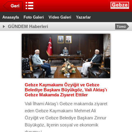
Anasayfa
Foto Galeri
Video Galeri
Yazarlar
GÜNDEM Haberleri
Tümü
Gebze Kaymakamı Özyiğit ve Gebze
Belediye Başkanı Büyükgöz, Vali Aktaş'ı
Gebze Makamda Ziyaret Ettiler
Vali İlhami Aktaş’ı Gebze makamda ziyaret
eden Gebze Kaymakamı Mehmet Ali
Özyiğit ve Gebze Belediye Başkanı Zinnur
Büyükgöz, ilçenin sosyal ve ekonomik
durumu i