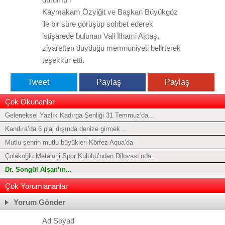
Kaymakam Özyiğit ve Başkan Büyükgöz
ile bir süre görüşüp sohbet ederek
istişarede bulunan Vali İlhami Aktaş,
ziyaretten duyduğu memnuniyeti belirterek
teşekkür etti.
Tweet
Paylaş
Paylaş
Çok Okunanlar
Geleneksel Yazlık Kadırga Şenliği 31 Temmuz'da...
Kandıra’da 6 plaj dışında denize girmek...
Mutlu şehrin mutlu büyükleri Körfez Aqua’da
Çolakoğlu Metalurji Spor Kulübü’nden Dilovası’nda...
Dr. Songül Alşan’ın...
Çok Yorumlananlar
Yorum Gönder
Ad Soyad